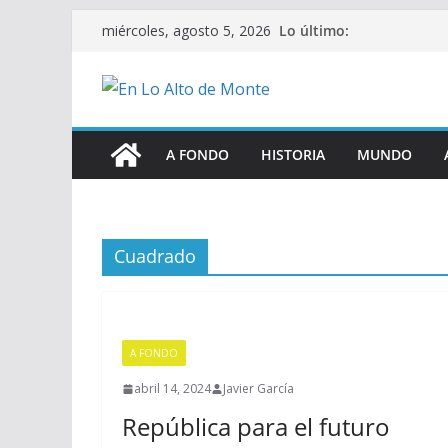
Saltar
Lo último:
miércoles, agosto 5, 2026
al
contenido
A FONDO
HISTORIA
MUNDO
Cuadrado
A FONDO
abril 14, 2024
Javier García
República para el futuro