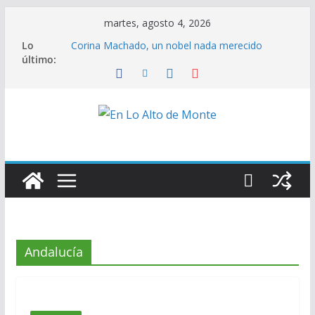
Saltar
martes, agosto 4, 2026
al
Lo
Corina Machado, un nobel nada merecido
contenido
último:
Verdad y posverdad tras el “No a la Guerra”
Así fue la operación Resolución Absoluta
CONSTITUCIÓN FEDERAL DE ANDALUCÍA DE
1883
Y Moreno perdió su sonrisa
Andalucía