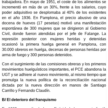
trabajadora.
E
n
mayo de 1951, el coste de los alimentos
se
increment
ó
en más de un 30%, frente a los salarios, cuyo
poder adquisitivo se desplomaba al 40% de los existentes
en el año 1936.
En Pamplona, el precio abusivo de una
docena de huevos (17 pesetas) motivó una manifestación
espontánea de 300 mujeres que se dirigieron al Gobierno
Civil, donde fueron atendidas por el jefe de Falange. La
represión posterior con mujeres heridas y detenidas
ocasionó la primera huelga general en Pamplona, con
30.000 obreros en huelga, d
ecenas de personas heridas por
arma de fuego y 300 personas detenid
o
s.
Con el surgimiento de las comisiones obreras y los primeros
movimientos huelguísticos importantes, el PCE abandona la
UGT y se adhiere al nuevo movimiento, al mismo tiempo que
promulga la nueva política de la reconciliación nacional
dictada por la nueva dirección en manos de Santiago
Carrillo y Fernando Claudín.
B/ El deterioro del franquismo