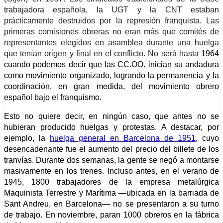
trabajadora española, la UGT y la CNT estaban
prácticamente destruidos por la represión franquista. Las
primeras comisiones obreras no eran más que comités de
representantes elegidos en asamblea durante una huelga
que tenían origen y final en el conflicto. No será hasta
1964
cuando podemos decir que las CC.OO. inician su andadura
como movimiento organizado, logrando la permanencia y la
coordinación, en gran medida, del movimiento obrero
español bajo el franquismo.
Esto no quiere decir, en ningún
c
aso, que antes no se
hubieran producido huelgas y protestas. A destacar, por
ejemplo, la
huelga general en Barcelona de 1951
, cuyo
desencadenante fue el aumento del precio del billete de los
tranvías. Durante dos semanas, la gente se negó a montarse
masivamente en los trenes.
Incluso antes, en el verano de
1945, 1800 trabajadores de la
empre­sa metalúrgica
Maquinista Terrestre y Marítima —ubicada en la barriada de
Sant Andreu, en Barcelona—
no se presentaron a su turno
de trabajo
.
En noviembre, paran 1000 obreros en
la fábrica