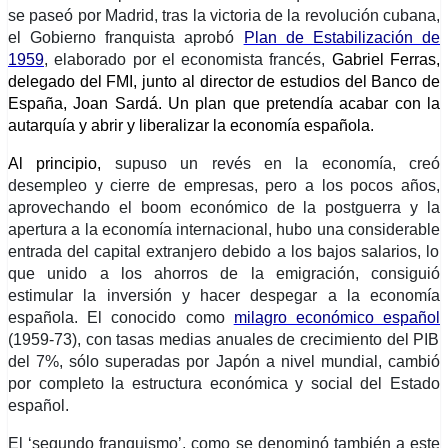
se paseó por Madrid, tras la victoria de la revolución cubana,
el Gobierno franquista aprobó
Plan de Estabilización de
1959
, elaborado por el
economista francés,
Gabriel Ferras,
delegado del FMI,
junto al director de estudios del Banco de
España, Joan Sardá.
Un plan que pretendía acabar con la
autarquía y abrir
y liberaliz
ar
la economía española.
Al principio,
supuso un revés en la economía, creó
desempleo
y
cierre de empresas, pero a los pocos años,
aprovechando el boom económico de la postguerra
y
la
apertura a la economía internacional,
hubo una considerable
entrada del capital extranjero
debido a
los bajos salarios,
lo
que unido a
los ahorros de la emigración, consiguió
estimular la inversión y hacer despegar a la economía
española.
El conocido como
milagro económico español
(1959-73), con tasas
medias
anuales de crecimiento del PIB
del 7%, sólo superadas por Japón a nivel mundial, cambió
por completo la estructura económica y social del Estado
español.
El ‘segundo franquismo’, como se denominó también a este