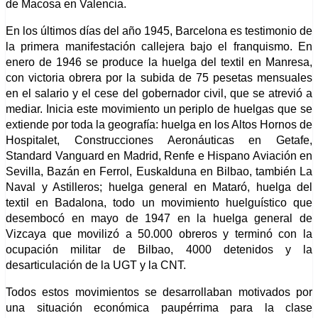
de
Macosa
en Valencia.
En los últimos días del año 1945, Barcelona es testimonio de
la primera manifestación callejera bajo el franquismo.
En
enero de 1946 se produce la huelga
del textil
en Manresa,
con victoria obrera por la subida de 75 pesetas mensuales
en el salario y el cese del gobernador civil, que se atrevió a
mediar. Inicia este movimiento un periplo de huelgas que se
extiende por toda la geografía: huelga en los Altos Hornos de
Hospitalet, Construcciones Aeronáuticas en Getafe,
Standard Vanguard en Madrid,
Renfe e Hispano Aviación en
Sevilla, Bazán en Ferrol, Euskalduna en Bilbao, también La
Naval y Astilleros; huelga general en Mataró, huelga del
textil en Badalona, todo un movimiento huelguístico que
desembocó en mayo de 1947 en la huelga general de
Vizcaya que movilizó a 50.000 obreros
y terminó con la
ocupación
militar
de Bilbao,
4000
detenidos y la
desarticulación de
la UGT y la CNT.
Todos estos movimientos se desarrollaban motivados por
una situación económica paupérrima para la clase