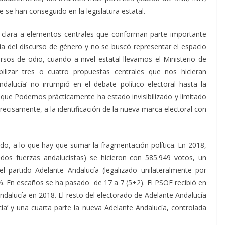
ue se han conseguido en la legislatura estatal.
 clara a elementos centrales que conforman parte importante
cia del discurso de género y no se buscó representar el espacio
ursos de odio, cuando a nivel estatal llevamos el Ministerio de
lizar tres o cuatro propuestas centrales que nos hicieran
alucía’ no irrumpió en el debate político electoral hasta la
ue Podemos prácticamente ha estado invisibilizado y limitado
recisamente, a la identificación de la nueva marca electoral con
do, a lo que hay que sumar la fragmentación política. En 2018,
 dos fuerzas andalucistas) se hicieron con 585.949 votos, un
 partido Adelante Andalucía (legalizado unilateralmente por
6%. En escaños se ha pasado de 17 a 7 (5+2). El PSOE recibió en
ndalucía en 2018. E
l resto del electorado de Adelante Andalucía
ía’ y una cuarta parte la nueva Adelante Andalucía,
controlada