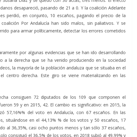
de Susana Díaz y se quedó con 30 actas, tres menos. El efecto
danos desapareció, pasando de 21 a 0. Y la coalición Adelante
es perdió, en conjunto, 10 escaños, pagando el precio de la
 coalición Por Andalucía han sido malos, sin paliativos. Y se
urrido para armar políticamente, detectar los errores cometidos
laramente por algunas evidencias que se han ido desarrollando
iro a la derecha que se ha venido produciendo en la sociedad
deos, la mayoría de la población andaluza que se situaba en el
l centro derecha. Este giro se viene materializando en las
echa consiguen 72 diputados de los 109 que componen el
eron 59 y en 2015, 42. El cambio es significativo: en 2015, la
ó 57,16%% del voto en Andalucía, con 67 escaños. En las
os, situándose en el 44,13% % de los votos y 50 escaños, 17
ado al 36,35%, casi ocho puntos menos y tan sólo 37 escaños,
olo consiguió el 36,5% de los votos, en 2018 subió al 49,99% y