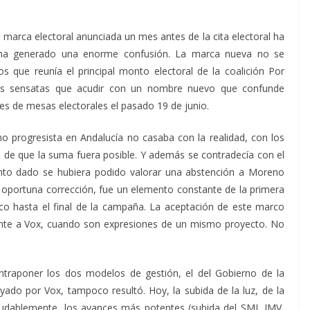
a marca electoral anunciada un mes antes de la cita electoral ha
s ha generado una enorme confusión. La marca nueva no se
que reunía el principal monto electoral de la coalición Por
 más sensatas que acudir con un nombre nuevo que confunde
es de mesas electorales el pasado 19 de junio.
no progresista en Andalucía
no casaba con la realidad, con los
l de que la suma fuera posible. Y además se contradecía con el
nto dado se hubiera podido valorar una abstención a Moreno
 oportuna corrección, fue un elemento constante de la primera
co hasta el final de la campaña. La aceptación de este marco
nte a Vox, cuando son expresiones de un mismo proyecto. No
ntraponer los dos modelos de gestión, el del Gobierno de la
yado por Vox, tampoco resultó. Hoy, la subida de la luz, de la
dudablemente, los avances más potentes (subida del SMI, IMV,