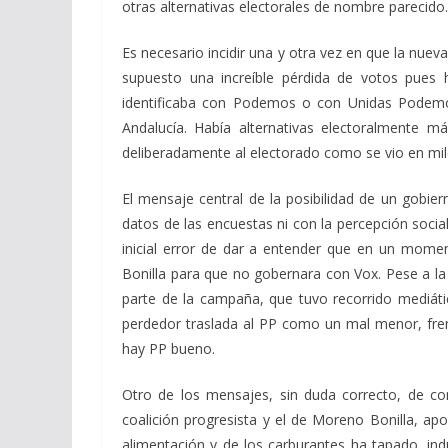
otras alternativas electorales de nombre parecido.
Es necesario incidir una y otra vez en que la nuev
supuesto una increíble pérdida de votos pue
identificaba con Podemos o con Unidas Podemos 
Andalucía. Había alternativas electoralmente
deliberadamente al electorado como se vio en mil
El mensaje central de la posibilidad de un
gobier
datos de las encuestas ni con la percepción socia
inicial error de dar a entender que en un mome
Bonilla para que no gobernara con Vox. Pese a la
parte de la campaña, que tuvo recorrido mediáti
perdedor
traslada al PP como un mal menor, fre
hay PP bueno.
Otro de los mensajes, sin duda correcto, de co
coalición progresista y el de Moreno Bonilla, apo
alimentación y de los carburantes ha tapado, in