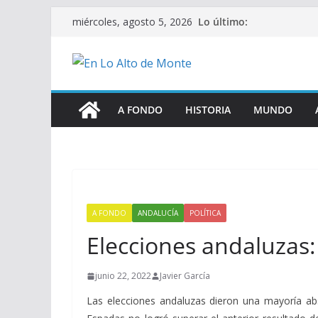
Saltar
Lo último:
miércoles, agosto 5, 2026
al
contenido
A FONDO
HISTORIA
MUNDO
A FONDO
ANDALUCÍA
POLÍTICA
Elecciones andaluzas:
junio 22, 2022
Javier García
Las elecciones andaluzas dieron una mayoría ab