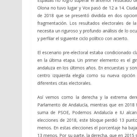
Espadas no logró superar el anterior resultado 
Olona no tuvo lugar y Vox pasó de 12 a 14. Ciuda
de 2018 que se presentó dividida en dos opcion
fragmentación. Los resultados electorales de la
necesita un riguroso y profundo análisis de lo oc
y perfilar el siguiente ciclo político con acierto.
El escenario pre-electoral estaba condicionado c
en la última etapa. Un primer elemento es el g
andaluza en los últimos años. En encuestas y son
centro izquierda elegía como su nueva opción e
diferentes citas electorales.
Así vemos como la derecha y la extrema der
Parlamento de Andalucía, mientras que en 2018 fu
suma de PSOE, Podemos Andalucía e IU alcanz
elecciones de 2018, este bloque perdió 13 punt
menos. En estas elecciones el porcentaje ha baj
13 menos. Por su parte, la derecha, que en 2015 s