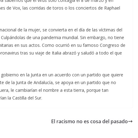
 ya sabemos que el virus sólo contagia el 8 de marzo y en
es de Vox, las corridas de toros o los conciertos de Raphael
nacional de la mujer, se convierta en el día de las víctimas del
s. Culpándolas de una pandemia mundial. Sin embargo, no tiene
nitarias en sus actos. Como ocurrió en su famoso Congreso de
navirus tras su viaje de Italia abrazó y saludó a todo el que
u gobierno en la Junta en un acuerdo con un partido que quiere
te de la Junta de Andalucía, se apoya en un partido que no
fuera, le cambiarían el nombre a esta tierra, porque tan
n la Castilla del Sur.
El racismo no es cosa del pasado