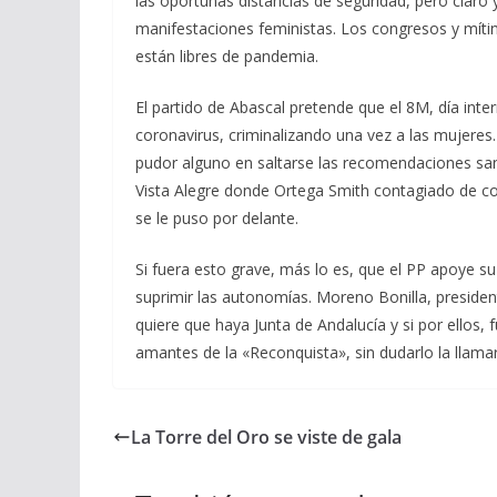
las oportunas distancias de seguridad, pero claro
manifestaciones feministas. Los congresos y mítin
están libres de pandemia.
El partido de Abascal pretende que el 8M, día inter
coronavirus, criminalizando una vez a las mujere
pudor alguno en saltarse las recomendaciones sa
Vista Alegre donde Ortega Smith contagiado de coro
se le puso por delante.
Si fuera esto grave, más lo es, que el PP apoye s
suprimir las autonomías. Moreno Bonilla, presiden
quiere que haya Junta de Andalucía y si por ellos, 
amantes de la «Reconquista», sin dudarlo la llamaría
La Torre del Oro se viste de gala