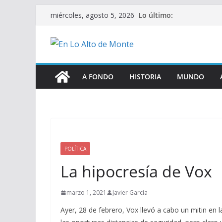
Saltar
Lo último:
miércoles, agosto 5, 2026
al
contenido
A FONDO
HISTORIA
MUNDO
POLÍTICA
La hipocresía de Vox
marzo 1, 2021
Javier García
Ayer, 28 de febrero, Vox llevó a cabo un mitin en l