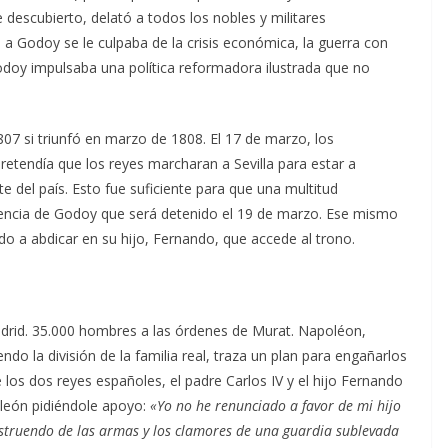
descubierto, delató a todos los nobles y militares
 a Godoy se le culpaba de la crisis económica, la guerra con
Godoy impulsaba una política reformadora ilustrada que no
807 si triunfó en marzo de 1808. El 17 de marzo, los
etendía que los reyes marcharan a Sevilla para estar a
 del país. Esto fue suficiente para que una multitud
idencia de Godoy que será detenido el 19 de marzo. Ese mismo
ado a abdicar en su hijo, Fernando, que accede al trono.
adrid. 35.000 hombres a las órdenes de Murat. Napoléon,
ndo la división de la familia real, traza un plan para engañarlos
los dos reyes españoles, el padre Carlos IV y el hijo Fernando
poleón pidiéndole apoyo:
«Yo no he renunciado a favor de mi hijo
 estruendo de las armas y los clamores de una guardia sublevada