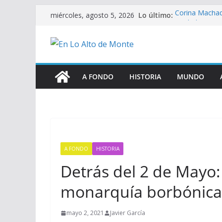
Saltar
Lo último:
Corina Machad
miércoles, agosto 5, 2026
al
Verdad y posve
Así fue la ope
contenido
CONSTITUCIÓ
Y Moreno perd
A FONDO
HISTORIA
MUNDO
A FONDO
HISTORIA
Detrás del 2 de Mayo
monarquía borbónica
mayo 2, 2021
Javier García