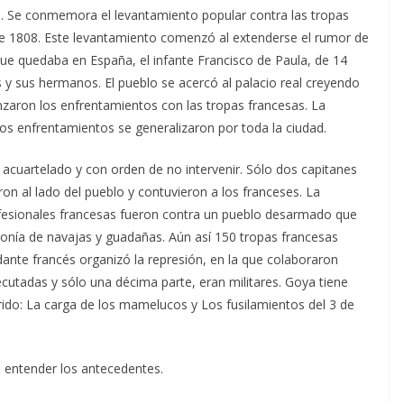
. Se conmemora el levantamiento popular contra las tropas
e 1808. Este levantamiento comenzó al extenderse el rumor de
que quedaba en España, el infante Francisco de Paula, de 14
s y sus hermanos. El pueblo se acercó al palacio real creyendo
enzaron los enfrentamientos con las tropas francesas. La
los enfrentamientos se generalizaron por toda la ciudad.
 acuartelado y con orden de no intervenir. Sólo dos capitanes
ieron al lado del pueblo y contuvieron a los franceses. La
ofesionales francesas fueron contra un pueblo desarmado que
ponía de navajas y guadañas. Aún así 150 tropas francesas
ante francés organizó la represión, en la que colaboraron
cutadas y sólo una décima parte, eran militares. Goya tiene
rido: La carga de los mamelucos y Los fusilamientos del 3 de
 entender los antecedentes.