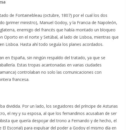
esa
tado de Fontainebleau (octubre, 1807) por el cual los dos
ido (primer ministro), Manuel Godoy, y la Francia de Napoleón,
 Inglaterra, enemigo del francés que había montado un bloqueo
on Oporto en el norte y Setúbal, al lado de Lisboa, mientras que
en Lisboa. Hasta ahí todo seguía los planes acordados.
n en España, sin ningún respaldo del tratado, ya que se
ballería. Estas tropas acantonadas en varias ciudades
lamanca) controlaban no solo las comunicaciones con
ontera francesa.
ba dividida. Por un lado, los seguidores del príncipe de Asturias
tro, el rey y su esposa, al que los fernandinos acusaban de ser
bista que quería despojar del trono a Fernando y de hecho, el
 El Escorial) para expulsar del poder a Godoy el mismo día en