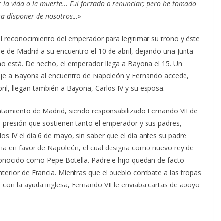
r la vida o la muerte… Fui forzado a renunciar; pero he tomado
ra disponer de nosotros…»
l reconocimiento del emperador para legitimar su trono y éste
e de Madrid a su encuentro el 10 de abril, dejando una Junta
no está. De hecho, el emperador llega a Bayona el 15. Un
aje a Bayona al encuentro de Napoleón y Fernando accede,
abril, llegan también a Bayona, Carlos IV y su esposa.
antamiento de Madrid, siendo responsabilizado Fernando VII de
a presión que sostienen tanto el emperador y sus padres,
os IV el día 6 de mayo, sin saber que el día antes su padre
ona en favor de Napoleón, el cual designa como nuevo rey de
nocido como Pepe Botella. ​Padre e hijo quedan de facto
interior de Francia. Mientras que el pueblo combate a las tropas
, con la ayuda inglesa, Fernando VII le enviaba cartas de apoyo