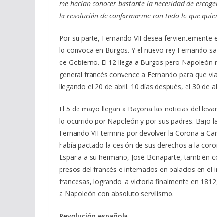
me hacían conocer bastante la necesidad de escoge
la resolución de conformarme con todo lo que quie
Por su parte, Fernando VII desea fervientemente e
lo convoca en Burgos. Y el nuevo rey Fernando sal
de Gobierno. El 12 llega a Burgos pero Napoleón 
general francés convence a Fernando para que vi
llegando el 20 de abril. 10 días después, el 30 de 
El 5 de mayo llegan a Bayona las noticias del lev
lo ocurrido por Napoleón y por sus padres. Bajo l
Fernando VII termina por devolver la Corona a Carl
había pactado la cesión de sus derechos a la cor
España a su hermano, José Bonaparte, también co
presos del francés e internados en palacios en el 
francesas, logrando la victoria finalmente en 1812
a Napoleón con absoluto servilismo.
Revolución española