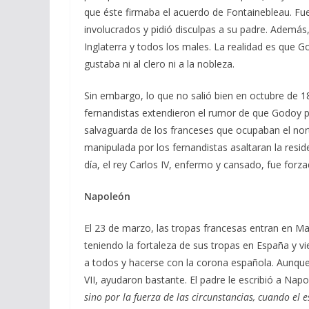
que éste firmaba el acuerdo de Fontainebleau. Fue 
involucrados y pidió disculpas a su padre. Además,
Inglaterra y todos los males. La realidad es que 
gustaba ni al clero ni a la nobleza.
Sin embargo, lo que no salió bien en octubre de 1
fernandistas extendieron el rumor de que Godoy pr
salvaguarda de los franceses que ocupaban el norte
manipulada por los fernandistas asaltaran la res
día, el rey Carlos IV, enfermo y cansado, fue forz
Napoleón
El 23 de marzo, las tropas francesas entran en M
teniendo la fortaleza de sus tropas en España y vie
a todos y hacerse con la corona española. Aunque 
VII, ayudaron bastante. El padre le escribió a Na
sino por la fuerza de las circunstancias, cuando el