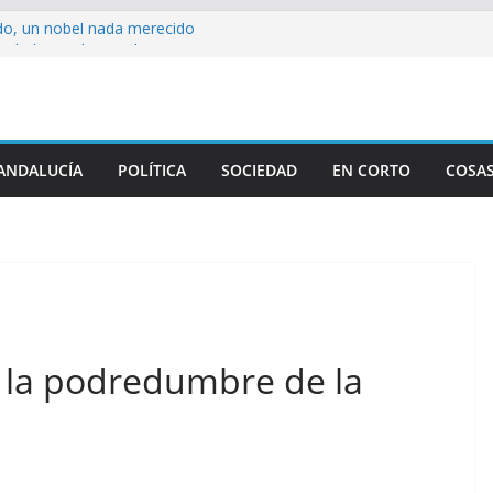
o, un nobel nada merecido
rdad tras el “No a la Guerra”
ración Resolución Absoluta
N FEDERAL DE ANDALUCÍA DE 1883
ió su sonrisa
ANDALUCÍA
POLÍTICA
SOCIEDAD
EN CORTO
COSAS
: la podredumbre de la