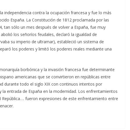
 la independencia contra la ocupación francesa y fue lo más
ocido España. La Constitución de 1812 proclamada por las
14, tan sólo un mes después de volver a España, fue muy
 abolió los señoríos feudales, declaró la igualdad de
vaba su imperio de ultramar), estableció un sistema de
separó los poderes y limitó los poderes reales mediante una
narquía borbónica y la invasión francesa fue determinante
hispano americanas que se convirtieron en repúblicas entre
d durante todo el siglo XIX con continuos intentos por
lo y la entrada de España en la modernidad. Los enfrentamientos
 la I República…. fueron expresiones de este enfrentamiento entre
renacer.