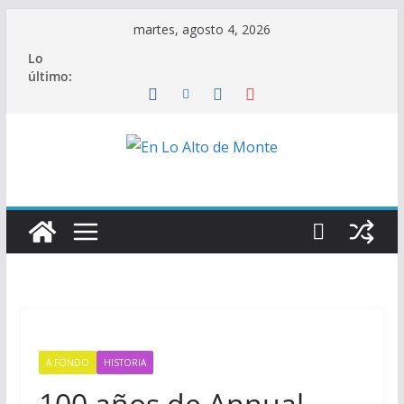
Saltar
martes, agosto 4, 2026
al
Lo
contenido
último:
A FONDO
HISTORIA
100 años de Annual