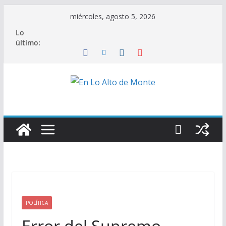
Saltar
miércoles, agosto 5, 2026
al
Lo
contenido
último:
POLÍTICA
Error del Supremo