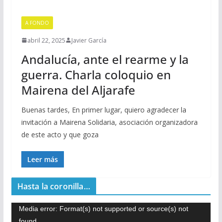
A FONDO
abril 22, 2025
Javier García
Andalucía, ante el rearme y la
guerra. Charla coloquio en
Mairena del Aljarafe
Buenas tardes, En primer lugar, quiero agradecer la
invitación a Mairena Solidaria, asociación organizadora
de este acto y que goza
Leer más
Hasta la coronilla…
R
Media error: Format(s) not supported or source(s) not
e
found