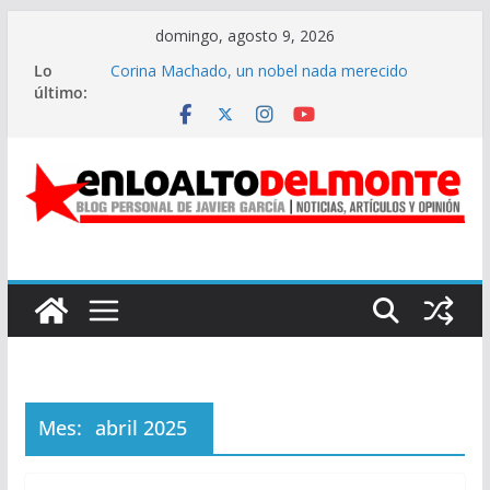
Saltar
domingo, agosto 9, 2026
al
Lo
Corina Machado, un nobel nada merecido
contenido
último:
Verdad y posverdad tras el “No a la Guerra”
Así fue la operación Resolución Absoluta
CONSTITUCIÓN FEDERAL DE ANDALUCÍA DE
1883
Y Moreno perdió su sonrisa
Mes:
abril 2025